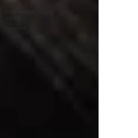
HIFU
Relâchement
cutané
Injections