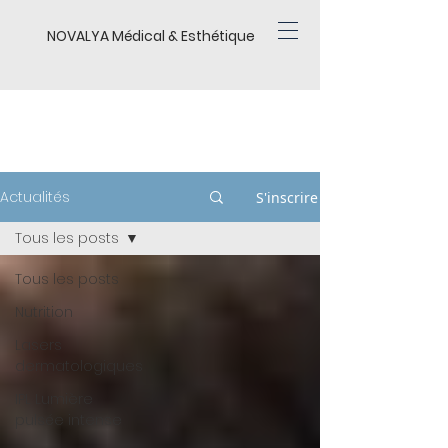
NOVALYA Médical & Esthétique
BLOG
Actualités
S'inscrire
Tous les posts
Tous les posts
Nutrition
Lasers
dermatologiques
IPL Lumière
pulsée intense