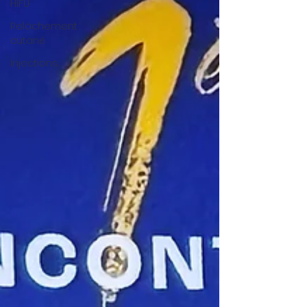
HIFU
Relâchement
cutané
Injections