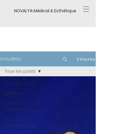
NOVALYA Médical & Esthétique
BLOG
Actualités
S'inscrire
Tous les posts
Tous les posts
Nutrition
Lasers
dermatologiques
IPL Lumière
pulsée intense